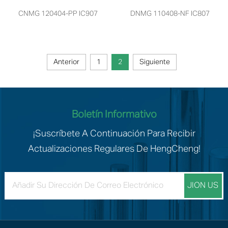
CNMG 120404-PP IC907
DNMG 110408-NF IC807
Anterior
1
2
Siguiente
Boletín Informativo
¡Suscríbete A Continuación Para Recibir
Actualizaciones Regulares De HengCheng!