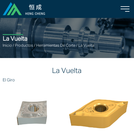
La Vuelta
Inicio
/
Productos
/
Herramientas De Corte
/
La Vuelta
La Vuelta
El Giro