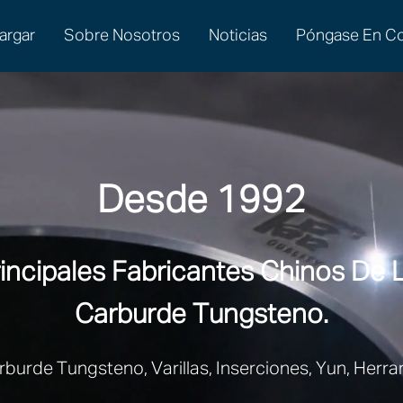
argar
Sobre Nosotros
Noticias
Póngase En Co
Desde 1992
ncipales Fabricantes Chinos De L
Carburde Tungsteno.
rburde Tungsteno, Varillas, Inserciones, Yun, Herr