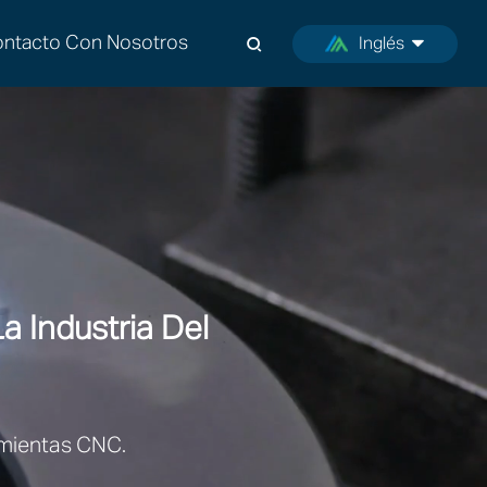
ntacto Con Nosotros
Inglés
a Industria Del
amientas CNC.